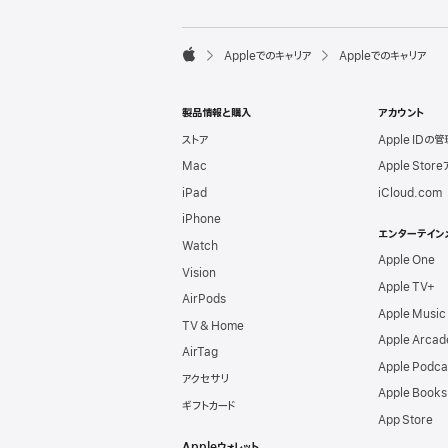
l
e
F

Appleでのキャリア
Appleでのキャリア
o
A
o
p
t
p
e
製品情報と購入
アカウント
l
r
e
ストア
Apple IDの管
Mac
Apple Stor
iPad
iCloud.com
iPhone
エンターテイン
Watch
Apple One
Vision
Apple TV+
AirPods
Apple Music
TV & Home
Apple Arcad
AirTag
Apple Podca
アクセサリ
Apple Books
ギフトカード
App Store
Appleウォレット