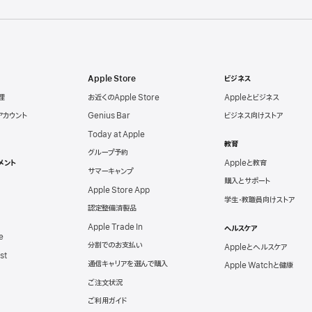
Apple Store
ビジネス
理
お近くのApple Store
Appleとビジネス
eアカウント
Genius Bar
ビジネス向けストア
Today at Apple
教育
グループ予約
メント
Appleと教育
サマーキャンプ
購入とサポート
Apple Store App
学生・教職員向けストア
認定整備済製品
Apple Trade In
ヘルスケア
e
分割でのお支払い
Appleとヘルスケア
st
通信キャリアを選んで購入
Apple Watchと健康
ご注文状況
ご利用ガイド