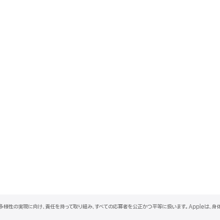
と多様性の実現に向け、責任を持って取り組み、すべての応募者を公正かつ平等に扱います。Appleは、