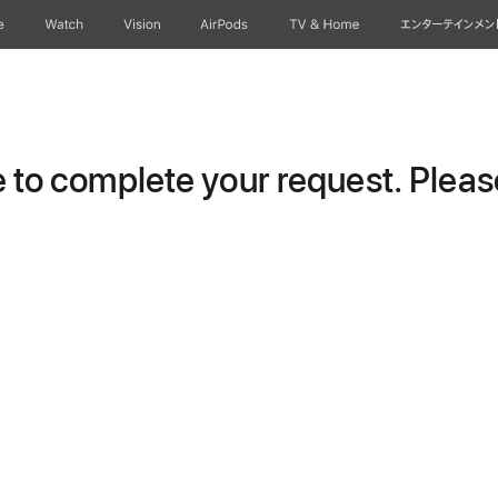
e
Watch
Vision
AirPods
TV & Home
エンターテインメン
to complete your request. Please 