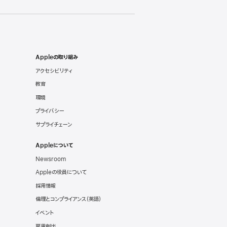
Appleの取り組み
アクセシビリティ
教育
環境
プライバシー
サプライチェーン
Appleについて
Newsroom
Appleの役員について
採用情報
倫理とコンプライアンス
（英語）
イベント
雇用創出