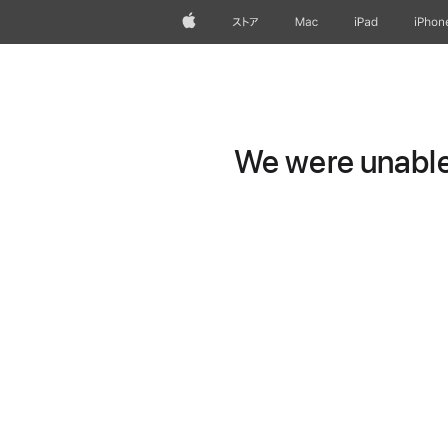
Apple
ストア
Mac
iPad
iPhon
We were unable 