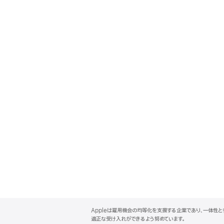
A
p
Appleは雇用機会の均等化を支援する企業であり、一体性
p
適正な受け入れができるよう努めています。