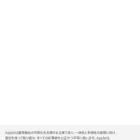
A
p
Appleは雇用機会の均等化を支援する企業であり、一体性と多様性の実現に向け、
p
責任を持って取り組み、すべての応募者を公正かつ平等に扱います。Appleは、