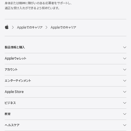
l
身体または精神に障がいのある応募者をサポートし、
e
適正な受け入れができるよう努めています。
F
o
o

Appleでのキャリア
Appleでのキャリア
t
A
e
p
r
p
l
製品情報と購入
e
Appleウォレット
アカウント
エンターテインメント
Apple Store
ビジネス
教育
ヘルスケア