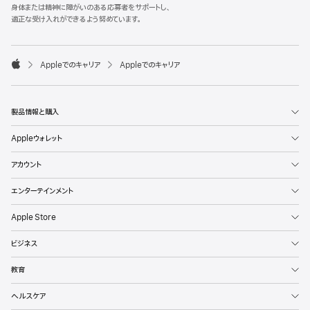
l
身体または精神に障がいのある応募者をサポートし、
e
適正な受け入れができるよう努めています。
F
o
o

Appleでのキャリア
Appleでのキャリア
t
A
e
p
r
p
l
製品情報と購入
e
Appleウォレット
アカウント
エンターテインメント
Apple Store
ビジネス
教育
ヘルスケア