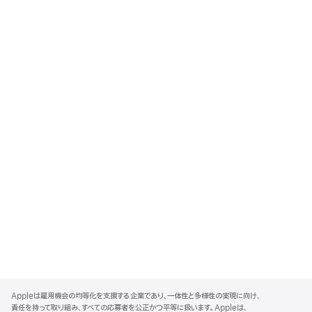
A
p
Appleは雇用機会の均等化を支援する企業であり、一体性と多様性の実現に向け、
p
責任を持って取り組み、すべての応募者を公正かつ平等に扱います。Appleは、