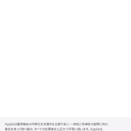
A
p
Appleは雇用機会の均等化を支援する企業であり、一体性と多様性の実現に向け、
p
責任を持って取り組み、すべての応募者を公正かつ平等に扱います。Appleは、