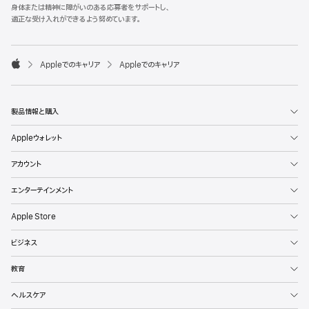
l
身体または精神に障がいのある応募者をサポートし、
e
適正な受け入れができるよう努めています。
F
o
o

Appleでのキャリア
Appleでのキャリア
t
A
e
p
r
p
l
製品情報と購入
e
Appleウォレット
アカウント
エンターテインメント
Apple Store
ビジネス
教育
ヘルスケア