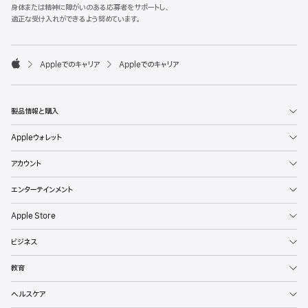
l
身体または精神に障がいのある応募者をサポートし、
e
適正な受け入れができるよう努めています。
F
o
o

Appleでのキャリア
Appleでのキャリア
t
A
e
p
r
p
l
製品情報と購入
e
Appleウォレット
アカウント
エンターテインメント
Apple Store
ビジネス
教育
ヘルスケア