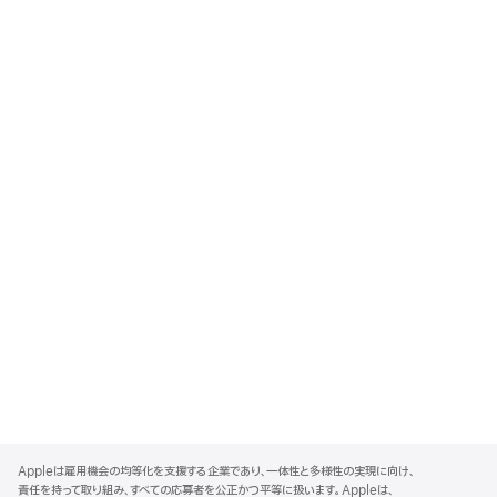
A
p
Appleは雇用機会の均等化を支援する企業であり、一体性と多様性の実現に向け、
p
責任を持って取り組み、すべての応募者を公正かつ平等に扱います。Appleは、