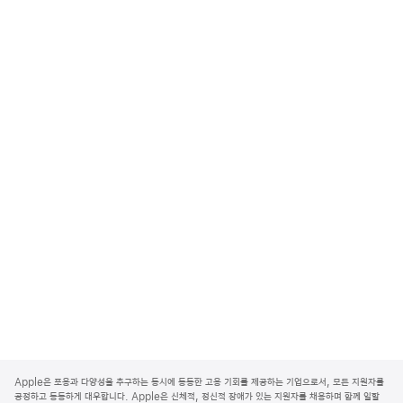
A
p
Apple은 포용과 다양성을 추구하는 동시에 동등한 고용 기회를 제공하는 기업으로서, 모든 지원자를
p
공정하고 동등하게 대우합니다. Apple은 신체적, 정신적 장애가 있는 지원자를 채용하며 함께 일할