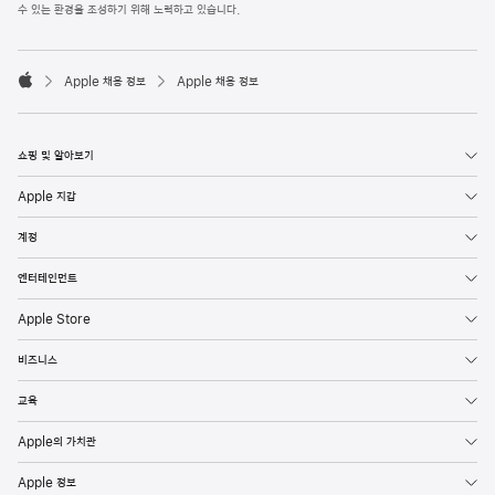
l
수 있는 환경을 조성하기 위해 노력하고 있습니다.
e
F
o

o
Apple 채용 정보
Apple 채용 정보
t
A
e
p
r
p
l
쇼핑 및 알아보기
e
Apple 지갑
계정
엔터테인먼트
Apple Store
비즈니스
교육
Apple의 가치관
Apple 정보