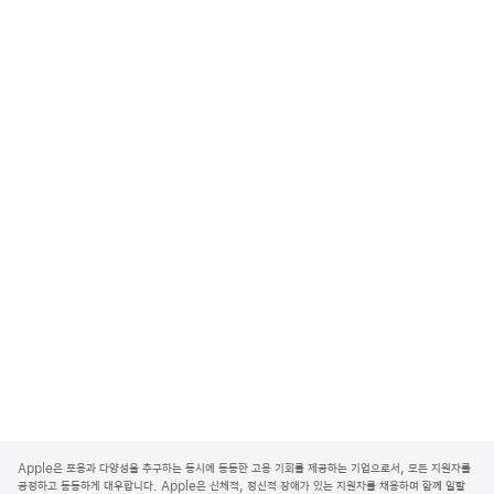
A
p
Apple은 포용과 다양성을 추구하는 동시에 동등한 고용 기회를 제공하는 기업으로서, 모든 지원자를
p
공정하고 동등하게 대우합니다. Apple은 신체적, 정신적 장애가 있는 지원자를 채용하며 함께 일할