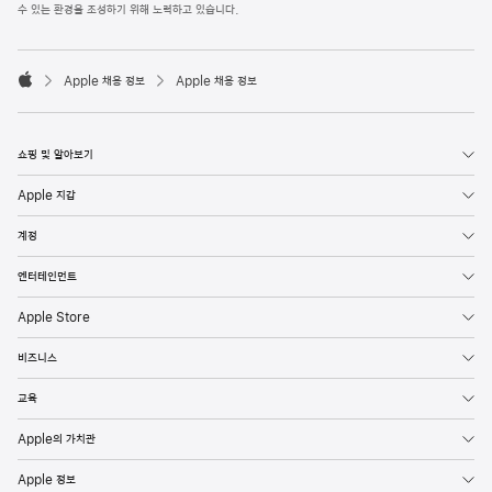
l
수 있는 환경을 조성하기 위해 노력하고 있습니다.
e
F
o

o
Apple 채용 정보
Apple 채용 정보
t
A
e
p
r
p
l
쇼핑 및 알아보기
e
Apple 지갑
계정
엔터테인먼트
Apple Store
비즈니스
교육
Apple의 가치관
Apple 정보