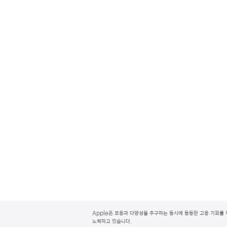
A
p
Apple은 포용과 다양성을 추구하는 동시에 동등한 고용 기회를 
p
노력하고 있습니다.