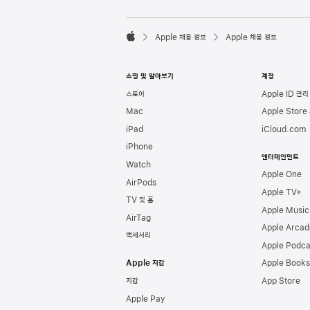
l
e
F

o
Apple 채용 정보
Apple 채용 정보
o
A
t
p
e
p
쇼핑 및 알아보기
계정
r
l
e
스토어
Apple ID 관리
Mac
Apple Store
iPad
iCloud.com
iPhone
엔터테인먼트
Watch
Apple One
AirPods
Apple TV+
TV 및 홈
Apple Music
AirTag
Apple Arcad
액세서리
Apple Podca
Apple 지갑
Apple Books
지갑
App Store
Apple Pay