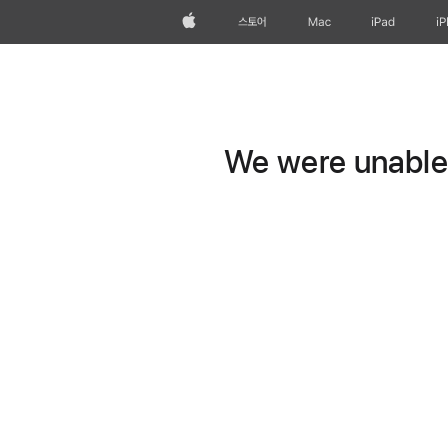
Apple
스토어
Mac
iPad
i
We were unable t