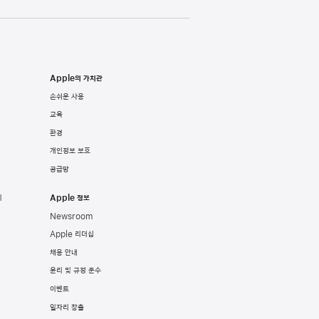
Apple의 가치관
손쉬운 사용
교육
환경
개인정보 보호
공급망
기
Apple 정보
Newsroom
Apple 리더십
채용 안내
윤리 및 규정 준수
이벤트
일자리 창출