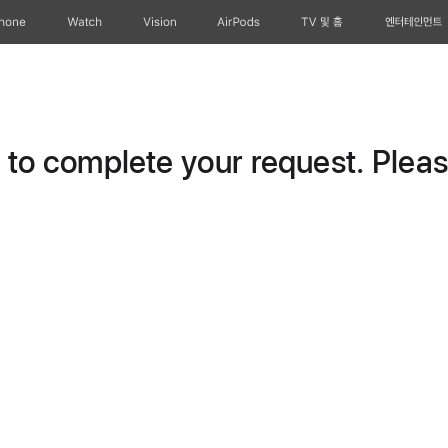
Phone
Watch
Vision
AirPods
TV 및 홈
엔터테인먼트
o complete your request. Please