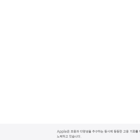
A
p
Apple은 포용과 다양성을 추구하는 동시에 동등한 고용 기회를 
p
노력하고 있습니다.