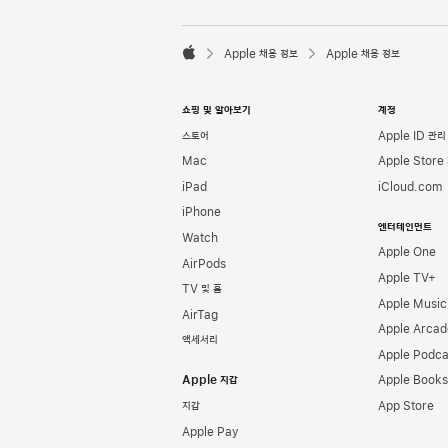
l
e
F

o
Apple 채용 정보
Apple 채용 정보
o
A
t
p
e
p
쇼핑 및 알아보기
계정
r
l
e
스토어
Apple ID 관리
Mac
Apple Store
iPad
iCloud.com
iPhone
엔터테인먼트
Watch
Apple One
AirPods
Apple TV+
TV 및 홈
Apple Music
AirTag
Apple Arcad
액세서리
Apple Podca
Apple 지갑
Apple Books
지갑
App Store
Apple Pay