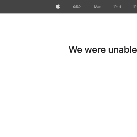
Apple
스토어
Mac
iPad
i
We were unable t