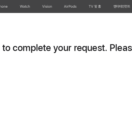
Phone
Watch
Vision
AirPods
TV 및 홈
엔터테인먼트
o complete your request. Please