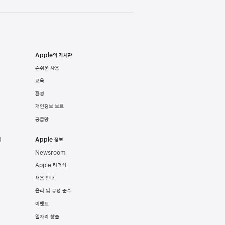
Apple의 가치관
손쉬운 사용
교육
환경
개인정보 보호
공급망
기
Apple 정보
Newsroom
Apple 리더십
채용 안내
윤리 및 규정 준수
이벤트
일자리 창출