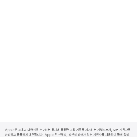
A
p
Apple은 포용과 다양성을 추구하는 동시에 동등한 고용 기회를 제공하는 기업으로서, 모든 지원자를
p
공정하고 동등하게 대우합니다. Apple은 신체적, 정신적 장애가 있는 지원자를 채용하며 함께 일할