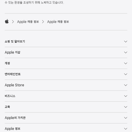
l
수 있는 환경을 조성하기 위해 노력하고 있습니다.
e
F
o

o
Apple 채용 정보
Apple 채용 정보
t
A
e
p
r
p
l
쇼핑 및 알아보기
e
Apple 지갑
계정
엔터테인먼트
Apple Store
비즈니스
교육
Apple의 가치관
Apple 정보