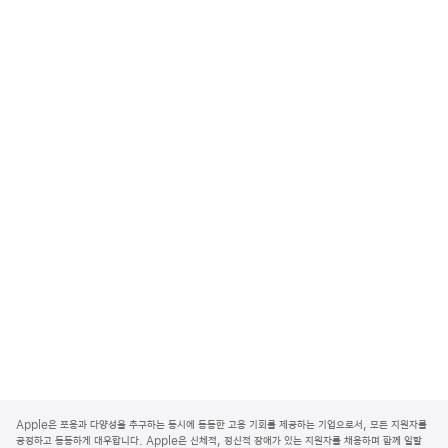
A
p
Apple은 포용과 다양성을 추구하는 동시에 동등한 고용 기회를 제공하는 기업으로서, 모든 지원자를
p
공정하고 동등하게 대우합니다. Apple은 신체적, 정신적 장애가 있는 지원자를 채용하며 함께 일할