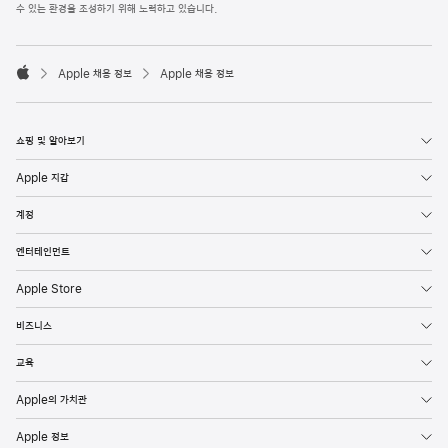
l
수 있는 환경을 조성하기 위해 노력하고 있습니다.
e
F
o

o
Apple 채용 정보
Apple 채용 정보
t
A
e
p
r
p
l
쇼핑 및 알아보기
e
Apple 지갑
계정
엔터테인먼트
Apple Store
비즈니스
교육
Apple의 가치관
Apple 정보