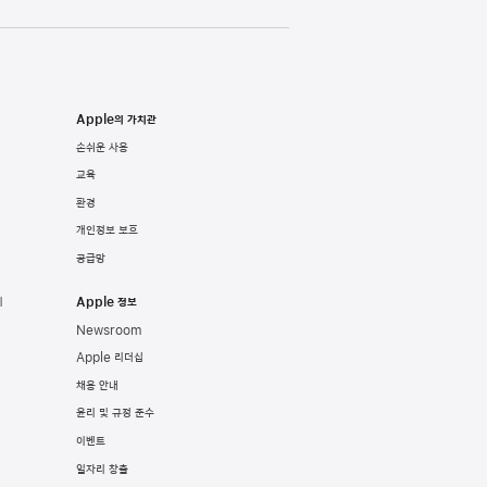
Apple의 가치관
손쉬운 사용
교육
환경
개인정보 보호
공급망
기
Apple 정보
Newsroom
Apple 리더십
채용 안내
윤리 및 규정 준수
이벤트
일자리 창출