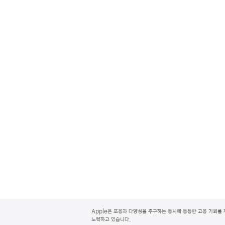
A
p
Apple은 포용과 다양성을 추구하는 동시에 동등한 고용 기회를 
p
노력하고 있습니다.