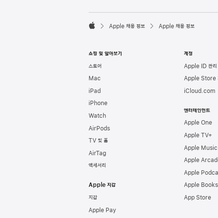
l
e
F

o
Apple 채용 정보
Apple 채용 정보
o
A
t
p
e
p
쇼핑 및 알아보기
계정
r
l
e
스토어
Apple ID 관리
Mac
Apple Store
iPad
iCloud.com
iPhone
엔터테인먼트
Watch
Apple One
AirPods
Apple TV+
TV 및 홈
Apple Music
AirTag
Apple Arcad
액세서리
Apple Podca
Apple 지갑
Apple Books
지갑
App Store
Apple Pay