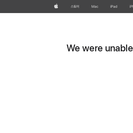
Apple
스토어
Mac
iPad
i
We were unable t