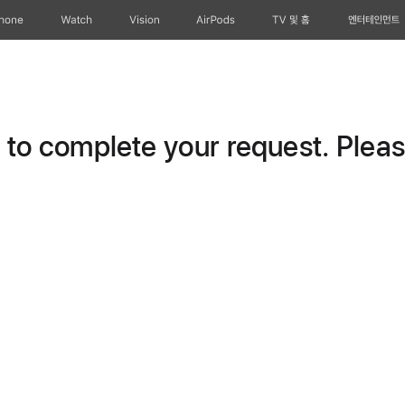
Phone
Watch
Vision
AirPods
TV 및 홈
엔터테인먼트
o complete your request. Please