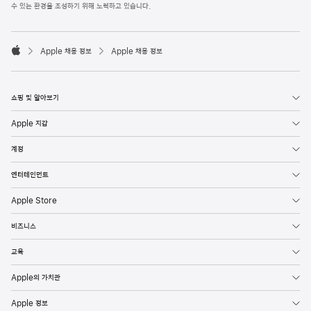
l
수 있는 환경을 조성하기 위해 노력하고 있습니다.
e
F
o

o
Apple 채용 정보
Apple 채용 정보
t
A
e
p
r
p
l
쇼핑 및 알아보기
e
Apple 지갑
계정
엔터테인먼트
Apple Store
비즈니스
교육
Apple의 가치관
Apple 정보