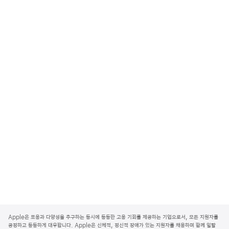
A
p
Apple은 포용과 다양성을 추구하는 동시에 동등한 고용 기회를 제공하는 기업으로서, 모든 지원자를
p
공정하고 동등하게 대우합니다. Apple은 신체적, 정신적 장애가 있는 지원자를 채용하며 함께 일할