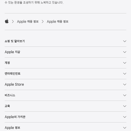
l
수 있는 환경을 조성하기 위해 노력하고 있습니다.
e
F
o

o
Apple 채용 정보
Apple 채용 정보
t
A
e
p
r
p
l
쇼핑 및 알아보기
e
Apple 지갑
계정
엔터테인먼트
Apple Store
비즈니스
교육
Apple의 가치관
Apple 정보