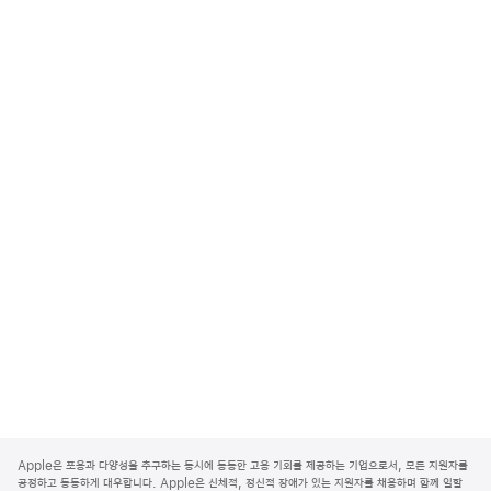
A
p
Apple은 포용과 다양성을 추구하는 동시에 동등한 고용 기회를 제공하는 기업으로서, 모든 지원자를
p
공정하고 동등하게 대우합니다. Apple은 신체적, 정신적 장애가 있는 지원자를 채용하며 함께 일할