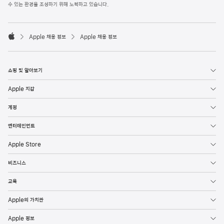
l
수 있는 환경을 조성하기 위해 노력하고 있습니다.
e
F
o

o
Apple 채용 정보
Apple 채용 정보
t
A
e
p
r
p
l
쇼핑 및 알아보기
e
Apple 지갑
계정
엔터테인먼트
Apple Store
비즈니스
교육
Apple의 가치관
Apple 정보