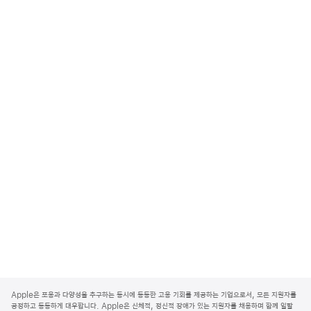
A
p
Apple은 포용과 다양성을 추구하는 동시에 동등한 고용 기회를 제공하는 기업으로서, 모든 지원자를
p
공정하고 동등하게 대우합니다. Apple은 신체적, 정신적 장애가 있는 지원자를 채용하며 함께 일할