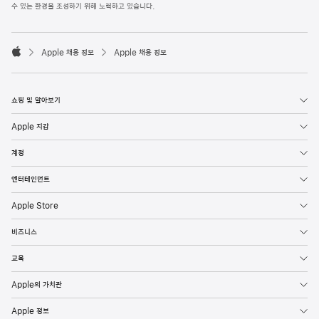
l
수 있는 환경을 조성하기 위해 노력하고 있습니다.
e
F
o

o
Apple 채용 정보
Apple 채용 정보
t
A
e
p
r
p
l
쇼핑 및 알아보기
e
Apple 지갑
계정
엔터테인먼트
Apple Store
비즈니스
교육
Apple의 가치관
Apple 정보