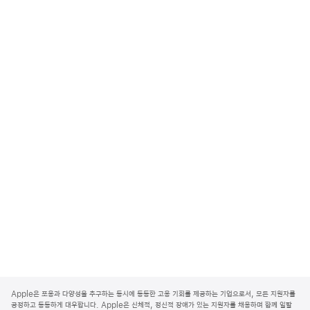
A
p
Apple은 포용과 다양성을 추구하는 동시에 동등한 고용 기회를 제공하는 기업으로서, 모든 지원자를
p
공정하고 동등하게 대우합니다. Apple은 신체적, 정신적 장애가 있는 지원자를 채용하며 함께 일할