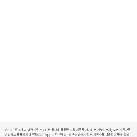
A
p
Apple은 포용과 다양성을 추구하는 동시에 동등한 고용 기회를 제공하는 기업으로서, 모든 지원자를
p
공정하고 동등하게 대우합니다. Apple은 신체적, 정신적 장애가 있는 지원자를 채용하며 함께 일할