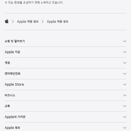
l
수 있는 환경을 조성하기 위해 노력하고 있습니다.
e
F
o

o
Apple 채용 정보
Apple 채용 정보
t
A
e
p
r
p
l
쇼핑 및 알아보기
e
Apple 지갑
계정
엔터테인먼트
Apple Store
비즈니스
교육
Apple의 가치관
Apple 정보