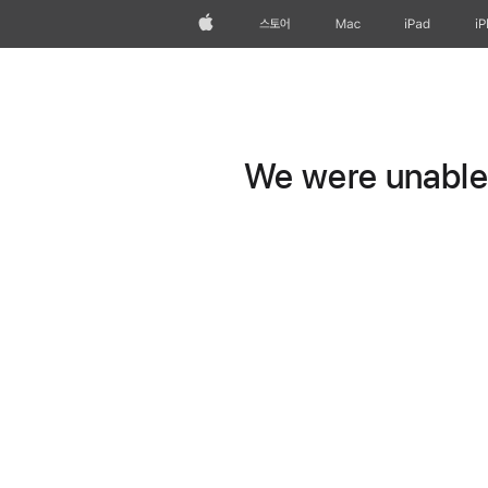
Apple
스토어
Mac
iPad
i
We were unable t