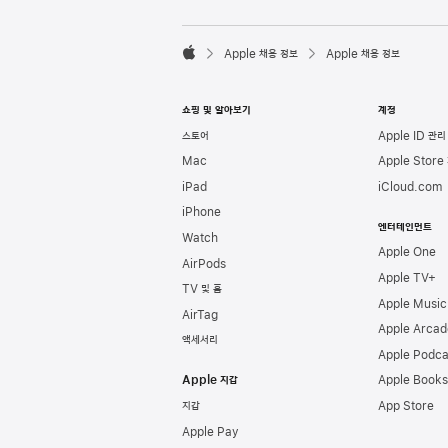
l
e
F

o
Apple 채용 정보
Apple 채용 정보
o
A
t
p
e
p
쇼핑 및 알아보기
계정
r
l
e
스토어
Apple ID 관리
Mac
Apple Store
iPad
iCloud.com
iPhone
엔터테인먼트
Watch
Apple One
AirPods
Apple TV+
TV 및 홈
Apple Music
AirTag
Apple Arcad
액세서리
Apple Podca
Apple 지갑
Apple Books
지갑
App Store
Apple Pay