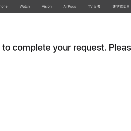
Phone
Watch
Vision
AirPods
TV 및 홈
엔터테인먼트
o complete your request. Please