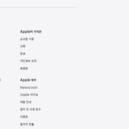
Apple의 가치관
손쉬운 사용
교육
환경
개인정보 보호
공급망
기
Apple 정보
Newsroom
Apple 리더십
채용 안내
윤리 및 규정 준수
이벤트
일자리 창출