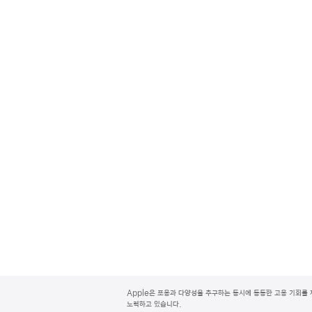
A
p
Apple은 포용과 다양성을 추구하는 동시에 동등한 고용 기회를 
p
노력하고 있습니다.