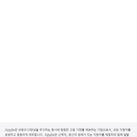
A
p
Apple은 포용과 다양성을 추구하는 동시에 동등한 고용 기회를 제공하는 기업으로서, 모든 지원자를
p
공정하고 동등하게 대우합니다. Apple은 신체적, 정신적 장애가 있는 지원자를 채용하며 함께 일할