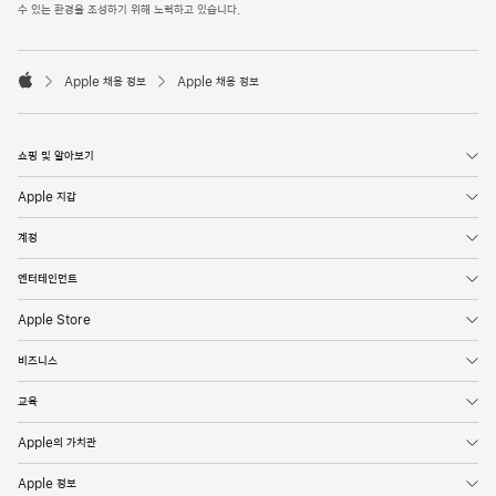
l
수 있는 환경을 조성하기 위해 노력하고 있습니다.
e
F
o

o
Apple 채용 정보
Apple 채용 정보
t
A
e
p
r
p
l
쇼핑 및 알아보기
e
Apple 지갑
계정
엔터테인먼트
Apple Store
비즈니스
교육
Apple의 가치관
Apple 정보