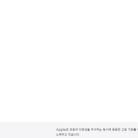
A
p
Apple은 포용과 다양성을 추구하는 동시에 동등한 고용 기회를 
p
노력하고 있습니다.