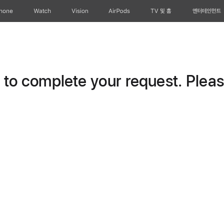
Phone
Watch
Vision
AirPods
TV 및 홈
엔터테인먼트
o complete your request. Please