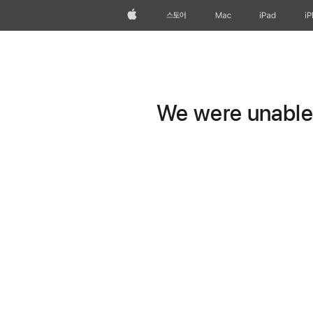
Apple
스토어
Mac
iPad
i
We were unable t