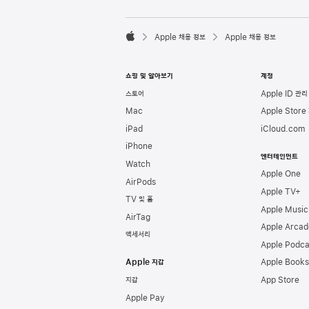
l
e
F

o
Apple 채용 정보
Apple 채용 정보
o
A
t
p
e
p
쇼핑 및 알아보기
계정
r
l
e
스토어
Apple ID 관리
Mac
Apple Store
iPad
iCloud.com
iPhone
엔터테인먼트
Watch
Apple One
AirPods
Apple TV+
TV 및 홈
Apple Music
AirTag
Apple Arcad
액세서리
Apple Podca
Apple 지갑
Apple Books
지갑
App Store
Apple Pay