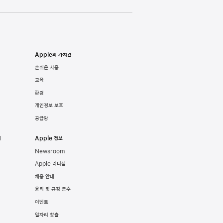
Apple의 가치관
손쉬운 사용
교육
환경
개인정보 보호
공급망
기
Apple 정보
Newsroom
Apple 리더십
채용 안내
윤리 및 규정 준수
이벤트
일자리 창출