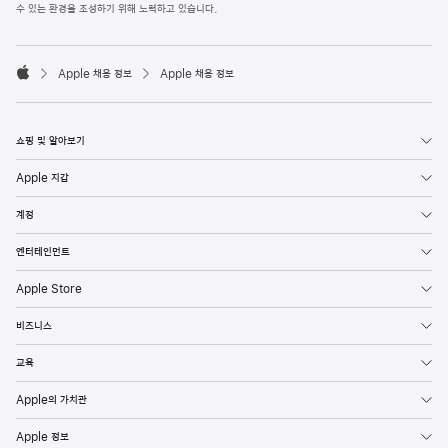
l
수 있는 환경을 조성하기 위해 노력하고 있습니다.
e
F
o

o
Apple 채용 정보
Apple 채용 정보
t
A
e
p
r
p
l
쇼핑 및 알아보기
e
Apple 지갑
계정
엔터테인먼트
Apple Store
비즈니스
교육
Apple의 가치관
Apple 정보