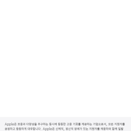
A
p
Apple은 포용과 다양성을 추구하는 동시에 동등한 고용 기회를 제공하는 기업으로서, 모든 지원자를
p
공정하고 동등하게 대우합니다. Apple은 신체적, 정신적 장애가 있는 지원자를 채용하며 함께 일할