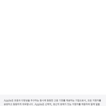
A
p
Apple은 포용과 다양성을 추구하는 동시에 동등한 고용 기회를 제공하는 기업으로서, 모든 지원자를
p
공정하고 동등하게 대우합니다. Apple은 신체적, 정신적 장애가 있는 지원자를 채용하며 함께 일할