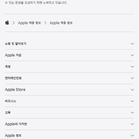
l
수 있는 환경을 조성하기 위해 노력하고 있습니다.
e
F
o

o
Apple 채용 정보
Apple 채용 정보
t
A
e
p
r
p
l
쇼핑 및 알아보기
e
Apple 지갑
계정
엔터테인먼트
Apple Store
비즈니스
교육
Apple의 가치관
Apple 정보