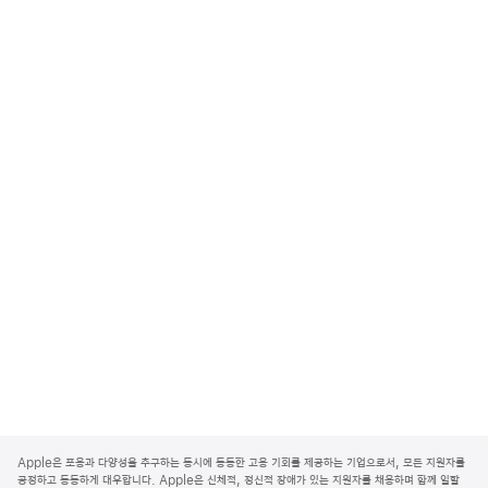
A
p
Apple은 포용과 다양성을 추구하는 동시에 동등한 고용 기회를 제공하는 기업으로서, 모든 지원자를
p
공정하고 동등하게 대우합니다. Apple은 신체적, 정신적 장애가 있는 지원자를 채용하며 함께 일할