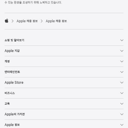
l
수 있는 환경을 조성하기 위해 노력하고 있습니다.
e
F
o

o
Apple 채용 정보
Apple 채용 정보
t
A
e
p
r
p
l
쇼핑 및 알아보기
e
Apple 지갑
계정
엔터테인먼트
Apple Store
비즈니스
교육
Apple의 가치관
Apple 정보