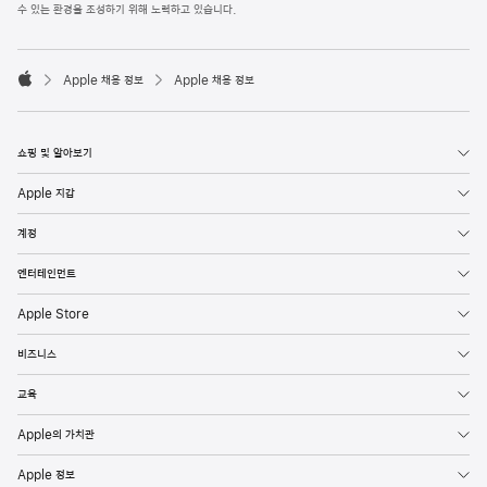
l
수 있는 환경을 조성하기 위해 노력하고 있습니다.
e
F
o

o
Apple 채용 정보
Apple 채용 정보
t
A
e
p
r
p
l
쇼핑 및 알아보기
e
Apple 지갑
계정
엔터테인먼트
Apple Store
비즈니스
교육
Apple의 가치관
Apple 정보