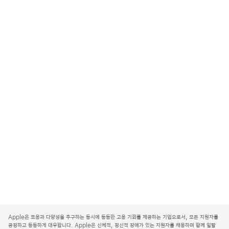
A
p
Apple은 포용과 다양성을 추구하는 동시에 동등한 고용 기회를 제공하는 기업으로서, 모든 지원자를
p
공정하고 동등하게 대우합니다. Apple은 신체적, 정신적 장애가 있는 지원자를 채용하며 함께 일할