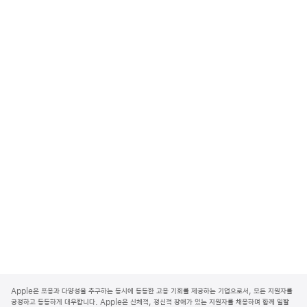
A
p
Apple은 포용과 다양성을 추구하는 동시에 동등한 고용 기회를 제공하는 기업으로서, 모든 지원자를
p
공정하고 동등하게 대우합니다. Apple은 신체적, 정신적 장애가 있는 지원자를 채용하며 함께 일할