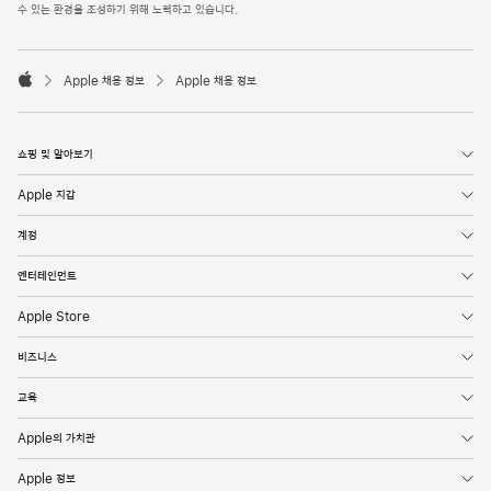
l
수 있는 환경을 조성하기 위해 노력하고 있습니다.
e
F
o

o
Apple 채용 정보
Apple 채용 정보
t
A
e
p
r
p
l
쇼핑 및 알아보기
e
Apple 지갑
계정
엔터테인먼트
Apple Store
비즈니스
교육
Apple의 가치관
Apple 정보