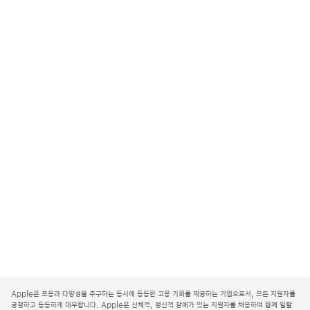
A
p
Apple은 포용과 다양성을 추구하는 동시에 동등한 고용 기회를 제공하는 기업으로서, 모든 지원자를
p
공정하고 동등하게 대우합니다. Apple은 신체적, 정신적 장애가 있는 지원자를 채용하며 함께 일할