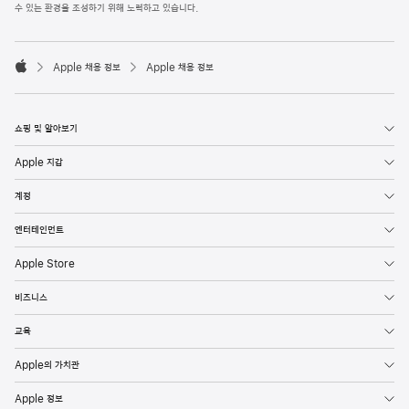
l
수 있는 환경을 조성하기 위해 노력하고 있습니다.
e
F
o

o
Apple 채용 정보
Apple 채용 정보
t
A
e
p
r
p
l
쇼핑 및 알아보기
e
Apple 지갑
계정
엔터테인먼트
Apple Store
비즈니스
교육
Apple의 가치관
Apple 정보