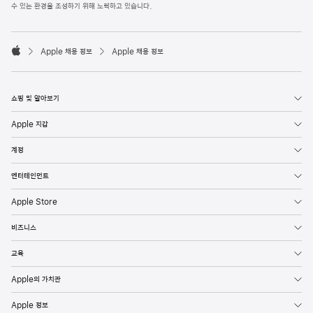
l
수 있는 환경을 조성하기 위해 노력하고 있습니다.
e
F
o

o
Apple 채용 정보
Apple 채용 정보
t
A
e
p
r
p
l
쇼핑 및 알아보기
e
Apple 지갑
계정
엔터테인먼트
Apple Store
비즈니스
교육
Apple의 가치관
Apple 정보