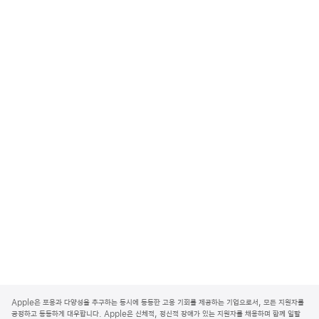
A
p
Apple은 포용과 다양성을 추구하는 동시에 동등한 고용 기회를 제공하는 기업으로서, 모든 지원자를
p
공정하고 동등하게 대우합니다. Apple은 신체적, 정신적 장애가 있는 지원자를 채용하며 함께 일할