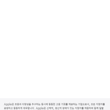
A
p
Apple은 포용과 다양성을 추구하는 동시에 동등한 고용 기회를 제공하는 기업으로서, 모든 지원자를
p
공정하고 동등하게 대우합니다. Apple은 신체적, 정신적 장애가 있는 지원자를 채용하며 함께 일할