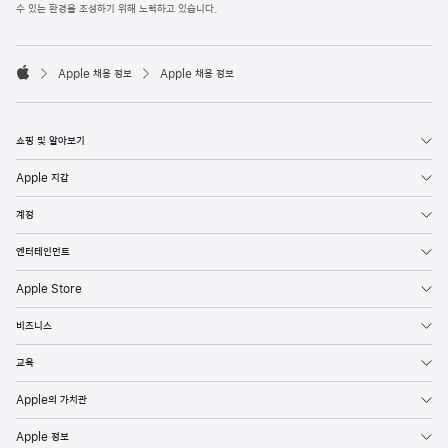
l
수 있는 환경을 조성하기 위해 노력하고 있습니다.
e
F
o

o
Apple 채용 정보
Apple 채용 정보
t
A
e
p
r
p
l
쇼핑 및 알아보기
e
Apple 지갑
계정
엔터테인먼트
Apple Store
비즈니스
교육
Apple의 가치관
Apple 정보