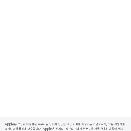
A
p
Apple은 포용과 다양성을 추구하는 동시에 동등한 고용 기회를 제공하는 기업으로서, 모든 지원자를
p
공정하고 동등하게 대우합니다. Apple은 신체적, 정신적 장애가 있는 지원자를 채용하며 함께 일할