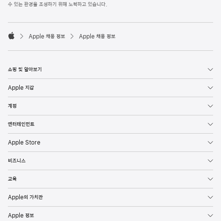
l
수 있는 환경을 조성하기 위해 노력하고 있습니다.
e
F
o

o
Apple 채용 정보
Apple 채용 정보
t
A
e
p
r
p
l
쇼핑 및 알아보기
e
Apple 지갑
계정
엔터테인먼트
Apple Store
비즈니스
교육
Apple의 가치관
Apple 정보