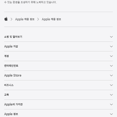
l
수 있는 환경을 조성하기 위해 노력하고 있습니다.
e
F
o

o
Apple 채용 정보
Apple 채용 정보
t
A
e
p
r
p
l
쇼핑 및 알아보기
e
Apple 지갑
계정
엔터테인먼트
Apple Store
비즈니스
교육
Apple의 가치관
Apple 정보