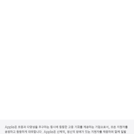
A
p
Apple은 포용과 다양성을 추구하는 동시에 동등한 고용 기회를 제공하는 기업으로서, 모든 지원자를
p
공정하고 동등하게 대우합니다. Apple은 신체적, 정신적 장애가 있는 지원자를 채용하며 함께 일할