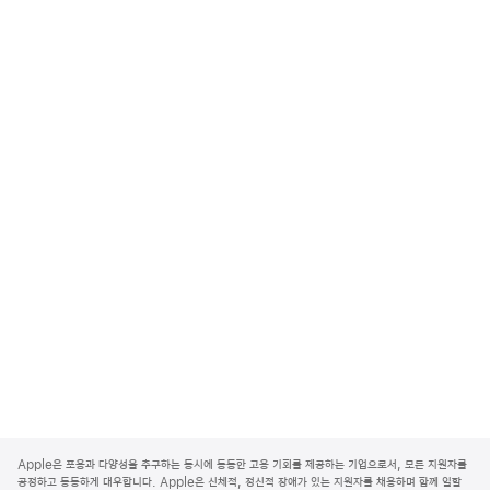
A
p
Apple은 포용과 다양성을 추구하는 동시에 동등한 고용 기회를 제공하는 기업으로서, 모든 지원자를
p
공정하고 동등하게 대우합니다. Apple은 신체적, 정신적 장애가 있는 지원자를 채용하며 함께 일할