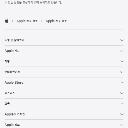
l
수 있는 환경을 조성하기 위해 노력하고 있습니다.
e
F
o

o
Apple 채용 정보
Apple 채용 정보
t
A
e
p
r
p
l
쇼핑 및 알아보기
e
Apple 지갑
계정
엔터테인먼트
Apple Store
비즈니스
교육
Apple의 가치관
Apple 정보