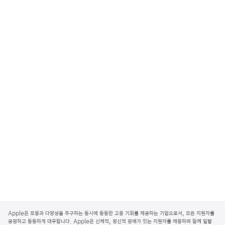
A
p
Apple은 포용과 다양성을 추구하는 동시에 동등한 고용 기회를 제공하는 기업으로서, 모든 지원자를
p
공정하고 동등하게 대우합니다. Apple은 신체적, 정신적 장애가 있는 지원자를 채용하며 함께 일할