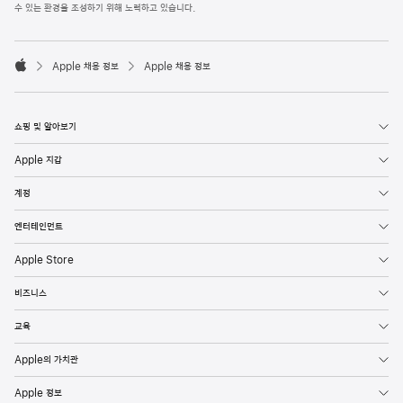
l
수 있는 환경을 조성하기 위해 노력하고 있습니다.
e
F
o

o
Apple 채용 정보
Apple 채용 정보
t
A
e
p
r
p
l
쇼핑 및 알아보기
e
Apple 지갑
계정
엔터테인먼트
Apple Store
비즈니스
교육
Apple의 가치관
Apple 정보