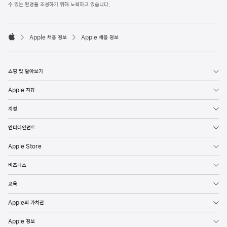
l
수 있는 환경을 조성하기 위해 노력하고 있습니다.
e
F
o

o
Apple 채용 정보
Apple 채용 정보
t
A
e
p
r
p
l
쇼핑 및 알아보기
e
Apple 지갑
계정
엔터테인먼트
Apple Store
비즈니스
교육
Apple의 가치관
Apple 정보