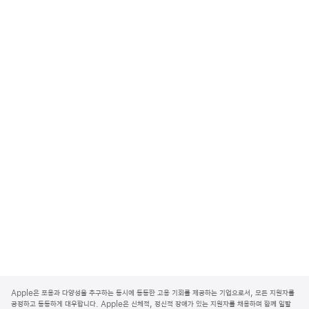
A
p
Apple은 포용과 다양성을 추구하는 동시에 동등한 고용 기회를 제공하는 기업으로서, 모든 지원자를
p
공정하고 동등하게 대우합니다. Apple은 신체적, 정신적 장애가 있는 지원자를 채용하며 함께 일할