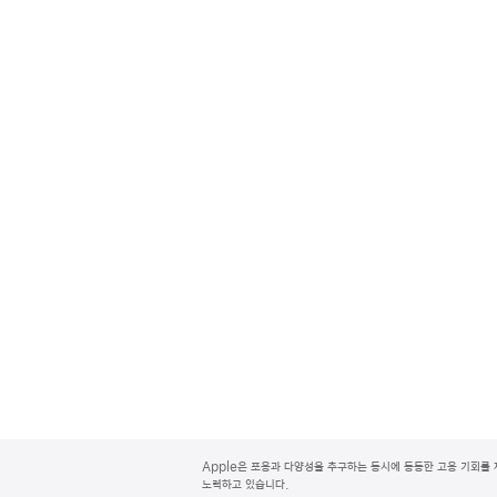
A
p
Apple은 포용과 다양성을 추구하는 동시에 동등한 고용 기회를 
p
노력하고 있습니다.