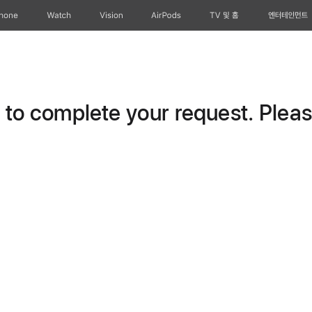
Phone
Watch
Vision
AirPods
TV 및 홈
엔터테인먼트
o complete your request. Please