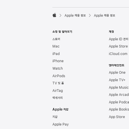
l
e
F

o
Apple 채용 정보
Apple 채용 정보
o
A
t
p
e
p
쇼핑 및 알아보기
계정
r
l
e
스토어
Apple ID 관리
Mac
Apple Store
iPad
iCloud.com
iPhone
엔터테인먼트
Watch
Apple One
AirPods
Apple TV+
TV 및 홈
Apple Music
AirTag
Apple Arcad
액세서리
Apple Podca
Apple 지갑
Apple Books
지갑
App Store
Apple Pay