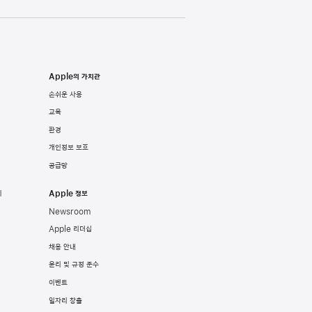
Apple의 가치관
손쉬운 사용
교육
환경
개인정보 보호
공급망
기
Apple 정보
Newsroom
Apple 리더십
채용 안내
윤리 및 규정 준수
이벤트
일자리 창출