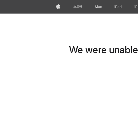
Apple
스토어
Mac
iPad
i
We were unable t