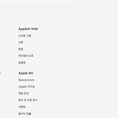
Apple의 가치관
손쉬운 사용
교육
환경
개인정보 보호
공급망
기
Apple 정보
Newsroom
Apple 리더십
채용 안내
윤리 및 규정 준수
이벤트
일자리 창출