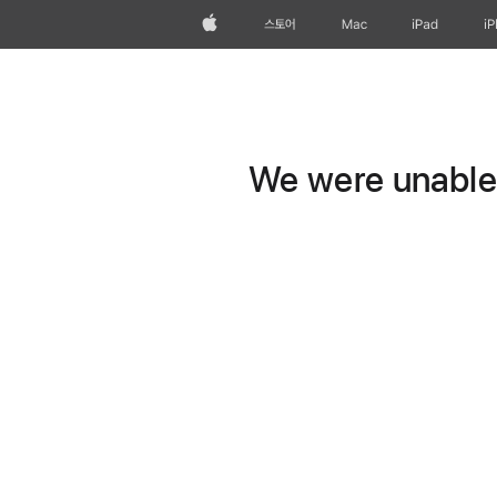
Apple
스토어
Mac
iPad
i
We were unable t