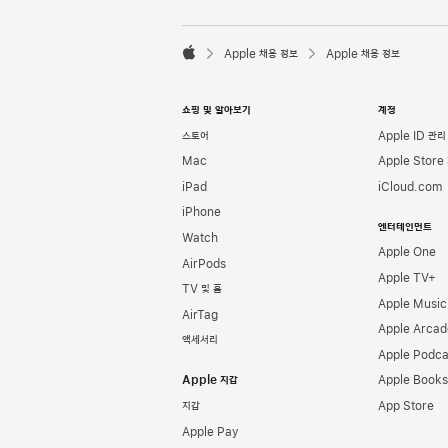
l
e
F

o
Apple 채용 정보
Apple 채용 정보
o
A
t
p
e
p
쇼핑 및 알아보기
계정
r
l
e
스토어
Apple ID 관리
Mac
Apple Store
iPad
iCloud.com
iPhone
엔터테인먼트
Watch
Apple One
AirPods
Apple TV+
TV 및 홈
Apple Music
AirTag
Apple Arcad
액세서리
Apple Podca
Apple 지갑
Apple Books
지갑
App Store
Apple Pay