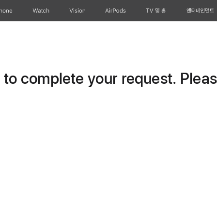
Phone
Watch
Vision
AirPods
TV 및 홈
엔터테인먼트
o complete your request. Please