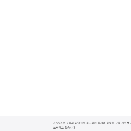
A
p
Apple은 포용과 다양성을 추구하는 동시에 동등한 고용 기회를 
p
노력하고 있습니다.