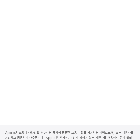
A
p
Apple은 포용과 다양성을 추구하는 동시에 동등한 고용 기회를 제공하는 기업으로서, 모든 지원자를
p
공정하고 동등하게 대우합니다. Apple은 신체적, 정신적 장애가 있는 지원자를 채용하며 함께 일할