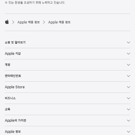
l
수 있는 환경을 조성하기 위해 노력하고 있습니다.
e
F
o

o
Apple 채용 정보
Apple 채용 정보
t
A
e
p
r
p
l
쇼핑 및 알아보기
e
Apple 지갑
계정
엔터테인먼트
Apple Store
비즈니스
교육
Apple의 가치관
Apple 정보