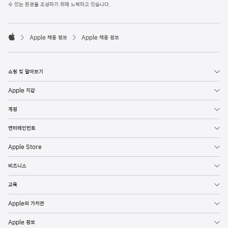
l
수 있는 환경을 조성하기 위해 노력하고 있습니다.
e
F
o

o
Apple 채용 정보
Apple 채용 정보
t
A
e
p
r
p
l
쇼핑 및 알아보기
e
Apple 지갑
계정
엔터테인먼트
Apple Store
비즈니스
교육
Apple의 가치관
Apple 정보