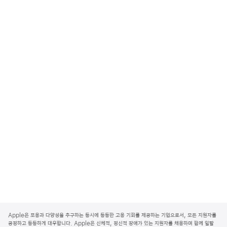
A
p
Apple은 포용과 다양성을 추구하는 동시에 동등한 고용 기회를 제공하는 기업으로서, 모든 지원자를
p
공정하고 동등하게 대우합니다. Apple은 신체적, 정신적 장애가 있는 지원자를 채용하며 함께 일할