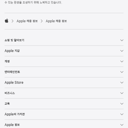
l
수 있는 환경을 조성하기 위해 노력하고 있습니다.
e
F
o

o
Apple 채용 정보
Apple 채용 정보
t
A
e
p
r
p
l
쇼핑 및 알아보기
e
Apple 지갑
계정
엔터테인먼트
Apple Store
비즈니스
교육
Apple의 가치관
Apple 정보