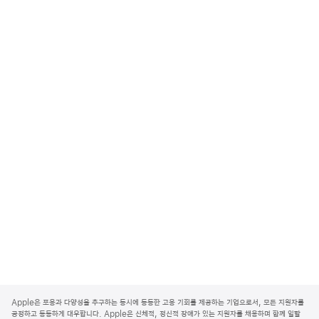
A
p
Apple은 포용과 다양성을 추구하는 동시에 동등한 고용 기회를 제공하는 기업으로서, 모든 지원자를
p
공정하고 동등하게 대우합니다. Apple은 신체적, 정신적 장애가 있는 지원자를 채용하며 함께 일할