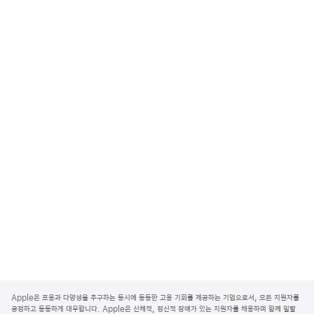
A
p
Apple은 포용과 다양성을 추구하는 동시에 동등한 고용 기회를 제공하는 기업으로서, 모든 지원자를
p
공정하고 동등하게 대우합니다. Apple은 신체적, 정신적 장애가 있는 지원자를 채용하며 함께 일할