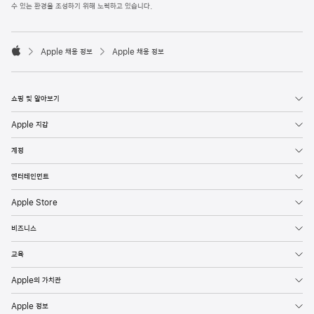
l
수 있는 환경을 조성하기 위해 노력하고 있습니다.
e
F
o

o
Apple 채용 정보
Apple 채용 정보
t
A
e
p
r
p
l
쇼핑 및 알아보기
e
Apple 지갑
계정
엔터테인먼트
Apple Store
비즈니스
교육
Apple의 가치관
Apple 정보