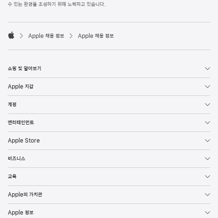
l
수 있는 환경을 조성하기 위해 노력하고 있습니다.
e
F
o

o
Apple 채용 정보
Apple 채용 정보
t
A
e
p
r
p
l
쇼핑 및 알아보기
e
Apple 지갑
계정
엔터테인먼트
Apple Store
비즈니스
교육
Apple의 가치관
Apple 정보