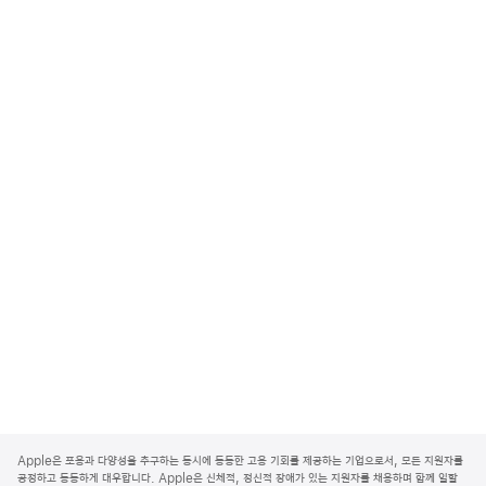
A
p
Apple은 포용과 다양성을 추구하는 동시에 동등한 고용 기회를 제공하는 기업으로서, 모든 지원자를
p
공정하고 동등하게 대우합니다. Apple은 신체적, 정신적 장애가 있는 지원자를 채용하며 함께 일할