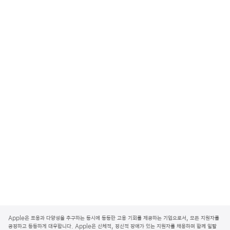
A
p
Apple은 포용과 다양성을 추구하는 동시에 동등한 고용 기회를 제공하는 기업으로서, 모든 지원자를
p
공정하고 동등하게 대우합니다. Apple은 신체적, 정신적 장애가 있는 지원자를 채용하며 함께 일할