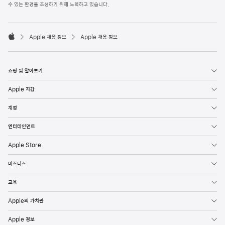
l
수 있는 환경을 조성하기 위해 노력하고 있습니다.
e
F
o

o
Apple 채용 정보
Apple 채용 정보
t
A
e
p
r
p
l
쇼핑 및 알아보기
e
Apple 지갑
계정
엔터테인먼트
Apple Store
비즈니스
교육
Apple의 가치관
Apple 정보