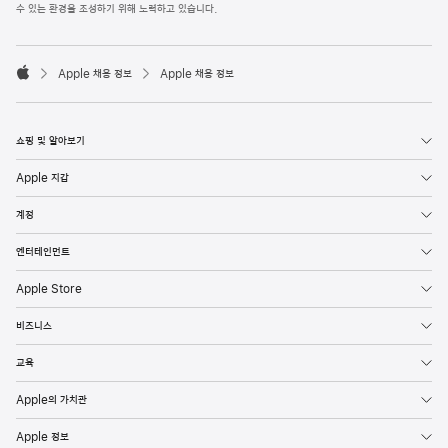
l
수 있는 환경을 조성하기 위해 노력하고 있습니다.
e
F
o

o
Apple 채용 정보
Apple 채용 정보
t
A
e
p
r
p
l
쇼핑 및 알아보기
e
Apple 지갑
계정
엔터테인먼트
Apple Store
비즈니스
교육
Apple의 가치관
Apple 정보