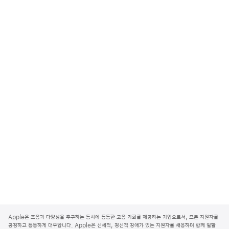
A
p
Apple은 포용과 다양성을 추구하는 동시에 동등한 고용 기회를 제공하는 기업으로서, 모든 지원자를
p
공정하고 동등하게 대우합니다. Apple은 신체적, 정신적 장애가 있는 지원자를 채용하며 함께 일할