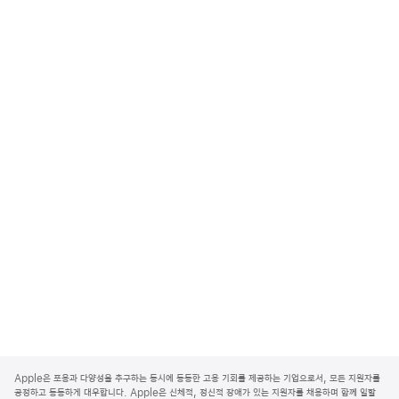
A
p
Apple은 포용과 다양성을 추구하는 동시에 동등한 고용 기회를 제공하는 기업으로서, 모든 지원자를
p
공정하고 동등하게 대우합니다. Apple은 신체적, 정신적 장애가 있는 지원자를 채용하며 함께 일할