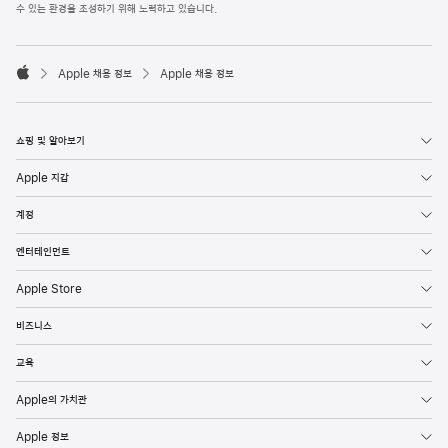
l
수 있는 환경을 조성하기 위해 노력하고 있습니다.
e
F
o

o
Apple 채용 정보
Apple 채용 정보
t
A
e
p
r
p
l
쇼핑 및 알아보기
e
Apple 지갑
계정
엔터테인먼트
Apple Store
비즈니스
교육
Apple의 가치관
Apple 정보