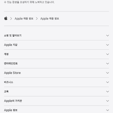
l
수 있는 환경을 조성하기 위해 노력하고 있습니다.
e
F
o

o
Apple 채용 정보
Apple 채용 정보
t
A
e
p
r
p
l
쇼핑 및 알아보기
e
Apple 지갑
계정
엔터테인먼트
Apple Store
비즈니스
교육
Apple의 가치관
Apple 정보