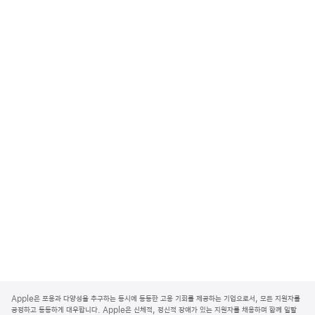
A
p
Apple은 포용과 다양성을 추구하는 동시에 동등한 고용 기회를 제공하는 기업으로서, 모든 지원자를
p
공정하고 동등하게 대우합니다. Apple은 신체적, 정신적 장애가 있는 지원자를 채용하며 함께 일할