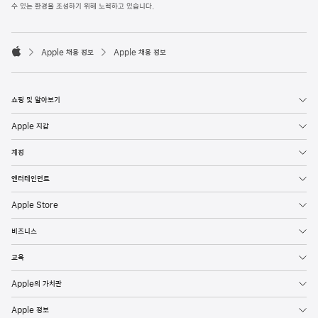
l
수 있는 환경을 조성하기 위해 노력하고 있습니다.
e
F
o

o
Apple 채용 정보
Apple 채용 정보
t
A
e
p
r
p
l
쇼핑 및 알아보기
e
Apple 지갑
계정
엔터테인먼트
Apple Store
비즈니스
교육
Apple의 가치관
Apple 정보