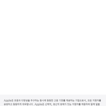
A
p
Apple은 포용과 다양성을 추구하는 동시에 동등한 고용 기회를 제공하는 기업으로서, 모든 지원자를
p
공정하고 동등하게 대우합니다. Apple은 신체적, 정신적 장애가 있는 지원자를 채용하며 함께 일할