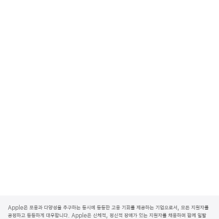
A
p
Apple은 포용과 다양성을 추구하는 동시에 동등한 고용 기회를 제공하는 기업으로서, 모든 지원자를
p
공정하고 동등하게 대우합니다. Apple은 신체적, 정신적 장애가 있는 지원자를 채용하며 함께 일할