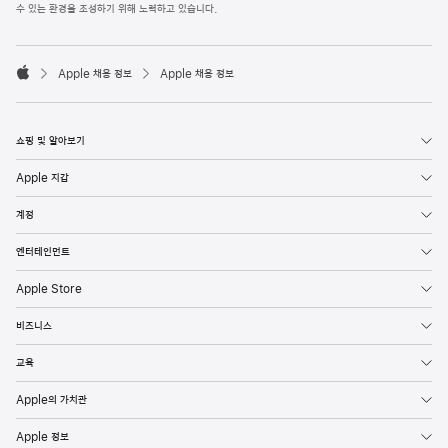
l
수 있는 환경을 조성하기 위해 노력하고 있습니다.
e
F
o

o
Apple 채용 정보
Apple 채용 정보
t
A
e
p
r
p
l
쇼핑 및 알아보기
e
Apple 지갑
계정
엔터테인먼트
Apple Store
비즈니스
교육
Apple의 가치관
Apple 정보