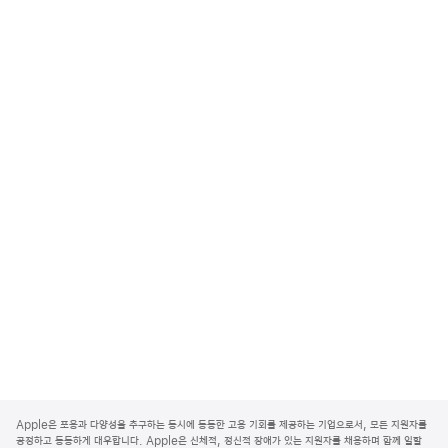
A
p
Apple은 포용과 다양성을 추구하는 동시에 동등한 고용 기회를 제공하는 기업으로서, 모든 지원자를
p
공정하고 동등하게 대우합니다. Apple은 신체적, 정신적 장애가 있는 지원자를 채용하며 함께 일할