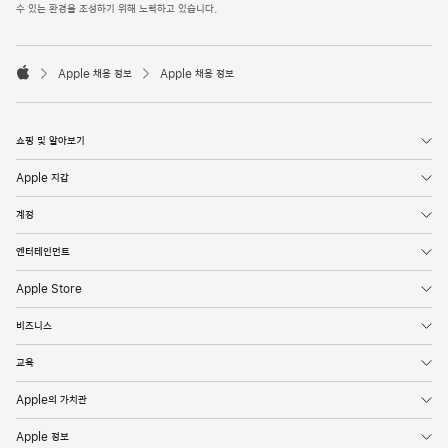
l
수 있는 환경을 조성하기 위해 노력하고 있습니다.
e
F
o

o
Apple 채용 정보
Apple 채용 정보
t
A
e
p
r
p
l
쇼핑 및 알아보기
e
Apple 지갑
계정
엔터테인먼트
Apple Store
비즈니스
교육
Apple의 가치관
Apple 정보