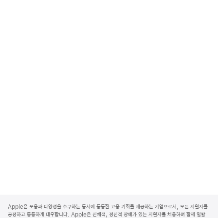
A
p
Apple은 포용과 다양성을 추구하는 동시에 동등한 고용 기회를 제공하는 기업으로서, 모든 지원자를
p
공정하고 동등하게 대우합니다. Apple은 신체적, 정신적 장애가 있는 지원자를 채용하며 함께 일할