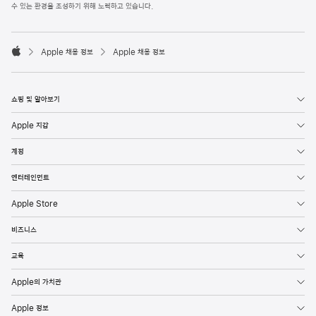
l
수 있는 환경을 조성하기 위해 노력하고 있습니다.
e
F
o

o
Apple 채용 정보
Apple 채용 정보
t
A
e
p
r
p
l
쇼핑 및 알아보기
e
Apple 지갑
계정
엔터테인먼트
Apple Store
비즈니스
교육
Apple의 가치관
Apple 정보