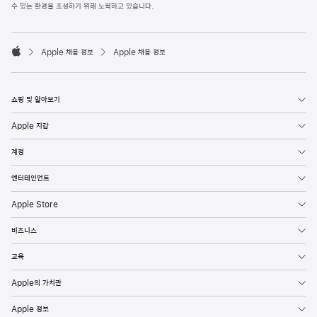
l
수 있는 환경을 조성하기 위해 노력하고 있습니다.
e
F
o

o
Apple 채용 정보
Apple 채용 정보
t
A
e
p
r
p
l
쇼핑 및 알아보기
e
Apple 지갑
계정
엔터테인먼트
Apple Store
비즈니스
교육
Apple의 가치관
Apple 정보