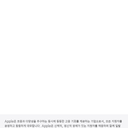
A
p
Apple은 포용과 다양성을 추구하는 동시에 동등한 고용 기회를 제공하는 기업으로서, 모든 지원자를
p
공정하고 동등하게 대우합니다. Apple은 신체적, 정신적 장애가 있는 지원자를 채용하며 함께 일할