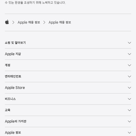
l
수 있는 환경을 조성하기 위해 노력하고 있습니다.
e
F
o

o
Apple 채용 정보
Apple 채용 정보
t
A
e
p
r
p
l
쇼핑 및 알아보기
e
Apple 지갑
계정
엔터테인먼트
Apple Store
비즈니스
교육
Apple의 가치관
Apple 정보